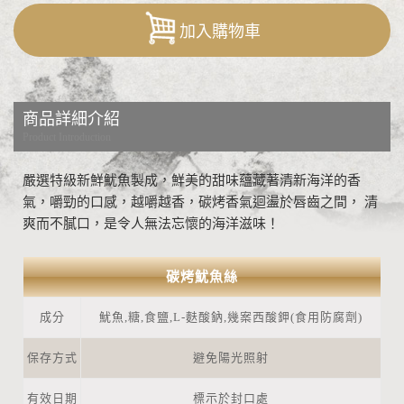
加入購物車
商品詳細介紹
Product Introduction
嚴選特級新鮮魷魚製成，鮮美的甜味蘊藏著清新海洋的香
氣，嚼勁的口感，越嚼越香，碳烤香氣迴盪於唇齒之間， 清
爽而不膩口，是令人無法忘懷的海洋滋味！
碳烤魷魚絲
成分
魷魚,糖,食鹽,L-麩酸鈉,幾案西酸鉀(食用防腐劑)
保存方式
避免陽光照射
有效日期
標示於封口處