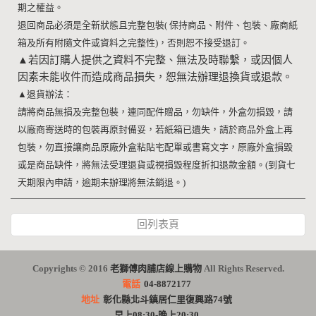
期之權益。
退回商品必須是全新狀態且完整包裝
(
保持商品、附件、包裝、廠商紙
箱及所有附隨文件或資料之完整性
)
，否則恕不接受退訂。
▲
若因訂購人提供之資料不完整、無法及時聯繫，或因個人
因素未能收件而造成商品損失，恕無法辦理退換貨或退款。
▲
退貨辦法：
請將商品無損及完整包裝，連同配件贈品，勿缺件，外盒勿損毀，請
以廠商寄送時的包裝再原封備妥，若紙箱已遺失，請於商品外盒上再
包裝，勿直接讓商品原廠外盒粘貼宅配單或書寫文字，原廠外盒損毀
或是商品缺件，將無法受理退貨或視損毀程度折扣退款金額。
(
到貨七
天期限內申請，逾期未辦理將無法銷退。
)
回列表頁
Copyrights © 2016
老獅傅肉脯店線上購物
All Rights Reserved.
電話
04-8872177
地址
彰化縣北斗鎮居仁里復興路74號
早上08:30-晚上20:30