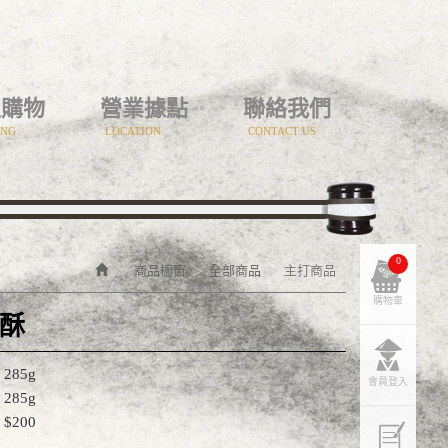
上購物
營業據點
聯絡我們
ING
LOCATION
CONTACT US
0
商品櫥窗
全部商品
主打商品
購物車
酥
285g
會員登入
285g
$200