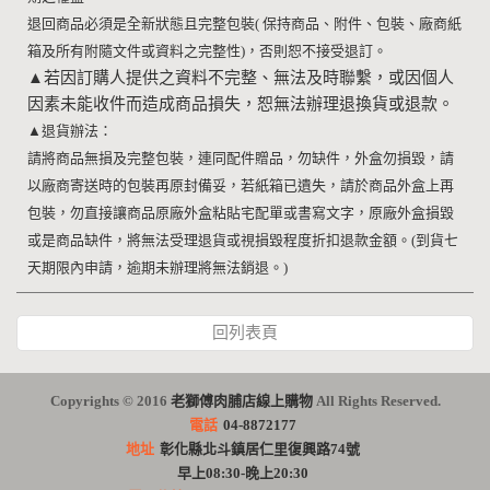
退回商品必須是全新狀態且完整包裝
(
保持商品、附件、包裝、廠商紙
箱及所有附隨文件或資料之完整性
)
，否則恕不接受退訂。
▲
若因訂購人提供之資料不完整、無法及時聯繫，或因個人
因素未能收件而造成商品損失，恕無法辦理退換貨或退款。
▲
退貨辦法：
請將商品無損及完整包裝，連同配件贈品，勿缺件，外盒勿損毀，請
以廠商寄送時的包裝再原封備妥，若紙箱已遺失，請於商品外盒上再
包裝，勿直接讓商品原廠外盒粘貼宅配單或書寫文字，原廠外盒損毀
或是商品缺件，將無法受理退貨或視損毀程度折扣退款金額。
(
到貨七
天期限內申請，逾期未辦理將無法銷退。
)
回列表頁
Copyrights © 2016
老獅傅肉脯店線上購物
All Rights Reserved.
電話
04-8872177
地址
彰化縣北斗鎮居仁里復興路74號
早上08:30-晚上20:30