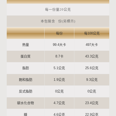
每一份量20公克
本包裝含 份(另標示)
每份
每100公克
熱量
99.4大卡
497大卡
蛋白質
8.7卡
43.3公克
脂肪
5.1公克
25.6公克
飽和脂肪
1.9公克
9.3公克
反式脂肪
0公克
0公克
碳水化合物
4.7公克
23.4公克
糖
4.6公克
22.9公克