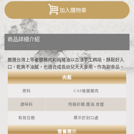
加入購物車
商品詳細介紹
Product Introduction
嚴選台灣上等後腿豬肉和純豬油以古法手工烘培，酥鬆好入
口，乾爽不油膩，也適合成長幼兒天天食用，作為副食品。
肉鬆
原料
CAS後腿豬肉
調味料
特級砂糖,醬油,食鹽
有效日期
標示於封口處
營養標示