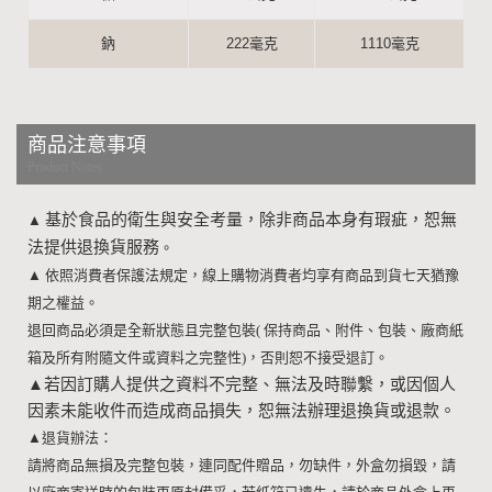
鈉
222毫克
1110毫克
商品注意事項
Product Notes
基於食品的衛生與安全考量，除非商品本身有瑕疵，恕無
▲
法提供退換貨服務
。
▲
依照消費者保護法規定，線上購物消費者均享有商品到貨七天猶豫
期之權益。
退回商品必須是全新狀態且完整包裝
(
保持商品、附件、包裝、廠商紙
箱及所有附隨文件或資料之完整性
)
，否則恕不接受退訂。
▲
若因訂購人提供之資料不完整、無法及時聯繫，或因個人
因素未能收件而造成商品損失，恕無法辦理退換貨或退款。
▲
退貨辦法：
請將商品無損及完整包裝，連同配件贈品，勿缺件，外盒勿損毀，請